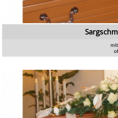
Sargschm
mit
o