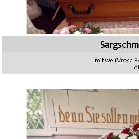
Sargschm
mit weiß/rosa R
o